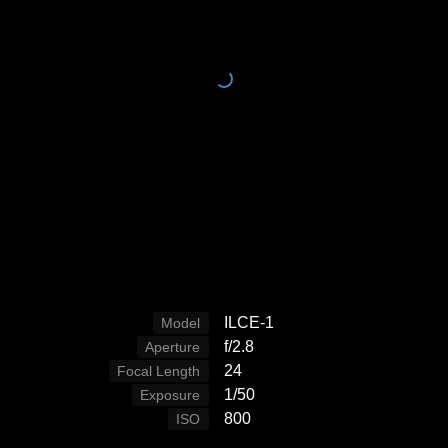
ILCE-1
Model
f/2.8
Aperture
24
Focal Length
1/50
Exposure
800
ISO